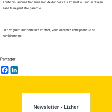
Toutefois, aucune transmission de données sur Internet ou sur un réseau
sans fil ne peut être garantie.
En naviguant sur notre site internet, vous acceptez cette politique de
confidentialité.
Partager
F
L
a
i
c
n
e
k
b
e
Newsletter - Lizher
o
d