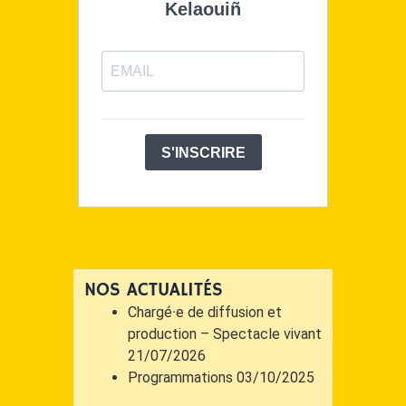
Kelaouiñ
o
I
k
n
S'INSCRIRE
NOS ACTUALITÉS
Chargé·e de diffusion et
production – Spectacle vivant
21/07/2026
Programmations
03/10/2025