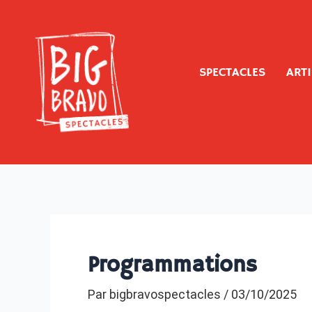
Aller
au
contenu
SPECTACLES
ART
Programmations
Par
bigbravospectacles
/
03/10/2025