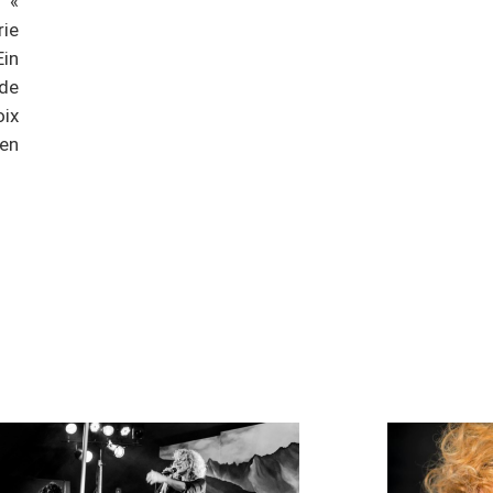
 «
rie
Ein
de
oix
en