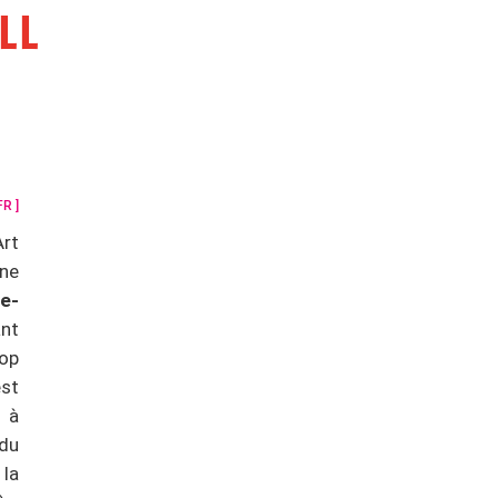
LL
FR ]
rt
ne
e-
nt
oop
est
 à
 du
 la