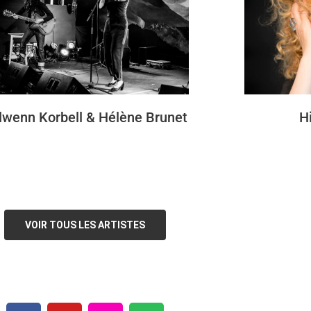
lwenn Korbell & Hélène Brunet
Hi
VOIR TOUS LES ARTISTES
F
Y
I
S