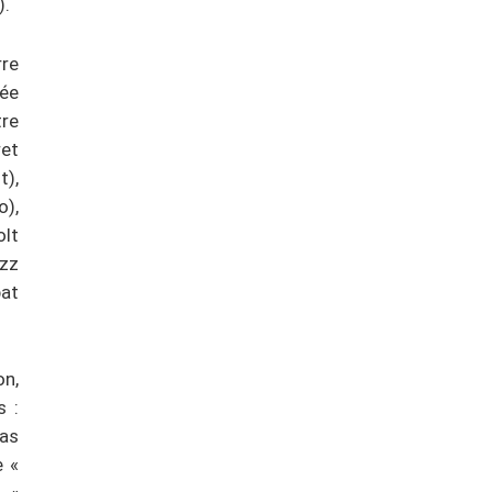
).
rre
tée
re
ret
t),
o),
olt
azz
bat
on,
s :
las
e «