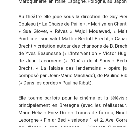
Maroquinerie, en Italie, Espagne, Pologne, au Japon
Au théâtre elle joue sous la direction de Guy Pie
Couleau (« La Chaise de Paille », « Marilyn en Chan
» Sue Glover, « Rêves » Wajdi Mouawad, « Maît
Puntila et son valet Matti » Bertolt Brecht, « Caba
Brecht » création autour des chansons de B. Brech
de Yves Beaunesne (« L’Intervention » Victor Hug
de Jean Lacornerie (« L’Opéra de 4 Sous » Bert
Brecht, « La falaise des lendemains » opéra j
composé par Jean-Marie Machado), de Pauline Ri
(« Dans les cordes » Pauline Ribat).
Elle tourne parfois pour le cinéma et la télévisi
principalement en Bretagne (avec les réalisateur
Marie Hélia « Enez Du » « Traces de futur », Nico
Leborgne « Fin ar Bed » saisons 1 et 2, Avel Corr