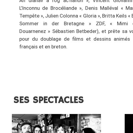
An dianav a rog ac’hanon », Vincent Giovanni
L’Inconnu de Brocéliande », Denis Malléval « Ma
Tempête », Julien Colonna « Gloria », Britta Keils « 
Sommer in der Bretagne » ZDF, « Mimi 
Douarnenez » Sébastien Betbeder), et prête sa v
pour du doublage de films et dessins animés 
français et en breton.
SES SPECTACLES